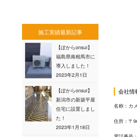
施工実績最新記事
【ぽからonsui】
福島県南相馬市に
導入しました！
2023年2月1日
【ぽからonsui】
会社情
新潟市の新築平屋
名称：カ
住宅に設置しまし
た！
住所：〒96
2023年1月18日
電話番号：02