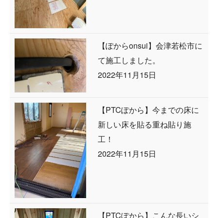
【ぽからonsui】会津若松市に
て施工しました。
2022年11月15日
【PTCぽから】今までの床に
新しい床を貼る重ね貼り施
工！
2022年11月15日
【PTCぽから】こんな長いシ