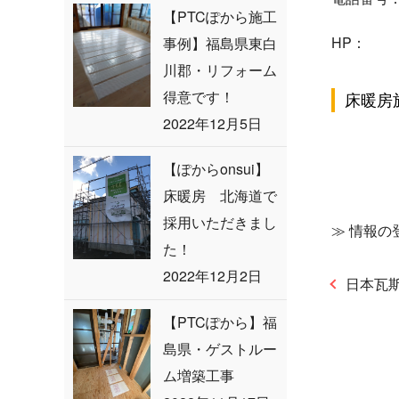
【PTCぽから施工
HP：
事例】福島県東白
川郡・リフォーム
得意です！
床暖房
2022年12月5日
【ぽからonsui】
床暖房 北海道で
採用いただきまし
≫
情報の
た！
2022年12月2日
日本瓦
【PTCぽから】福
島県・ゲストルー
ム増築工事