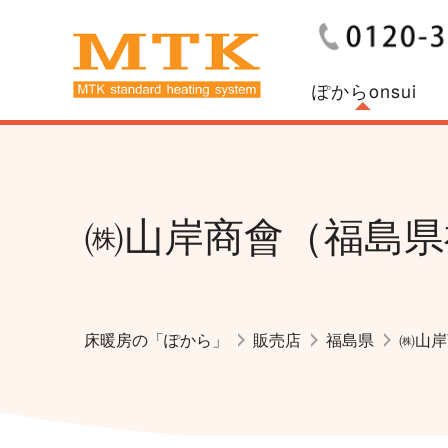
ぽからonsui
㈱山岸商會（福島県
床暖房の「ぽから」
販売店
福島県
㈱山岸