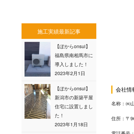
施工実績最新記事
【ぽからonsui】
福島県南相馬市に
導入しました！
2023年2月1日
【ぽからonsui】
会社情
新潟市の新築平屋
名称：㈱
住宅に設置しまし
た！
住所：〒96
2023年1月18日
電話番号：02