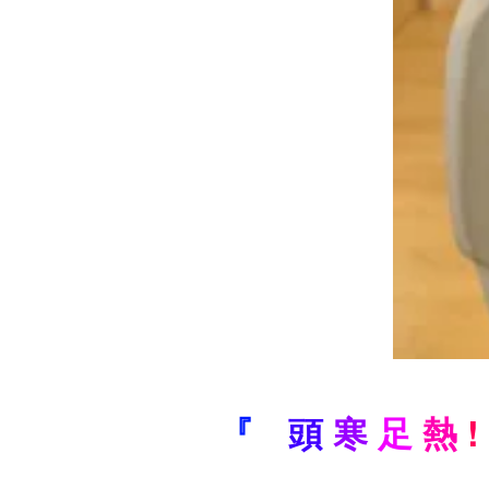
『
頭
寒
足
熱
!