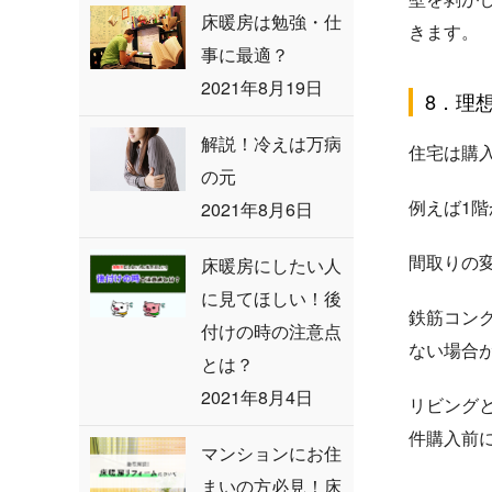
床暖房は勉強・仕
きます。
事に最適？
2021年8月19日
8．理
解説！冷えは万病
住宅は購
の元
例えば1
2021年8月6日
間取りの
床暖房にしたい人
に見てほしい！後
鉄筋コン
付けの時の注意点
ない場合
とは？
2021年8月4日
リビング
件購入前
マンションにお住
まいの方必見！床