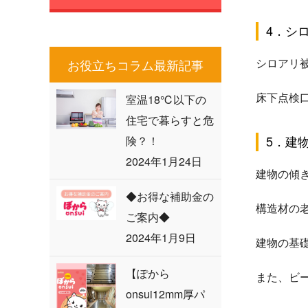
4．シ
シロアリ
お役立ちコラム最新記事
床下点検
室温18℃以下の
住宅で暮らすと危
5．建
険？！
2024年1月24日
建物の傾
◆お得な補助金の
構造材の
ご案内◆
2024年1月9日
建物の基
【ぽから
また、ビ
onsui12mm厚パ