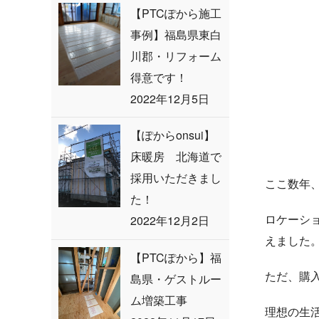
【PTCぽから施工
事例】福島県東白
川郡・リフォーム
得意です！
2022年12月5日
【ぽからonsui】
床暖房 北海道で
採用いただきまし
ここ数年
た！
ロケーシ
2022年12月2日
えました
【PTCぽから】福
ただ、購
島県・ゲストルー
ム増築工事
理想の生