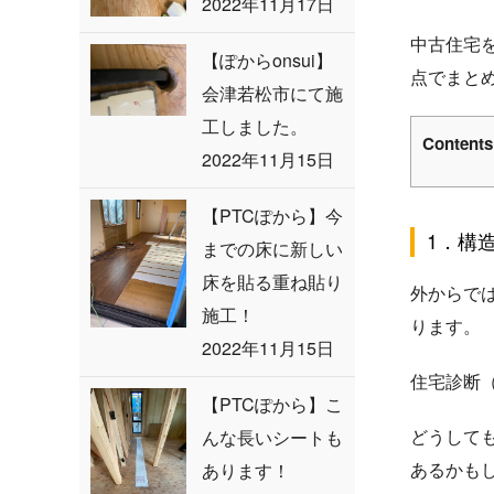
2022年11月17日
中古住宅
【ぽからonsui】
点でまと
会津若松市にて施
工しました。
Contents
2022年11月15日
【PTCぽから】今
1．構
までの床に新しい
床を貼る重ね貼り
外からで
施工！
ります。
2022年11月15日
住宅診断
【PTCぽから】こ
どうして
んな長いシートも
あるかも
あります！