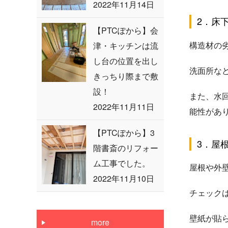
2022年11月14日
2．床
【PTCぽから】会
構造材の
津・キッチンは流
し台の位置を出し
洗面所な
きっちり際まで敷
設！
また、水
2022年11月11日
能性があ
【PTCぽから】3
3．屋
階書斎のリフォー
ム工事でした。
屋根や外
2022年11月10日
チェック
壁紙が貼
more