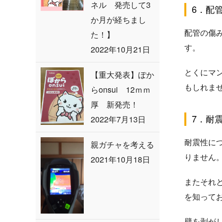
ネル 発売して3
6．配
か月が経ちまし
配管の傷
た！】
す。
2022年10月21日
とくにマ
【重大発表】ぽか
もしれま
らonsui 12ｍｍ
厚 新発売！
7．耐
2022年7月13日
耐震性に
親ガチャを考える
りません
2021年10月18日
またそれ
を知って
壁を剥が